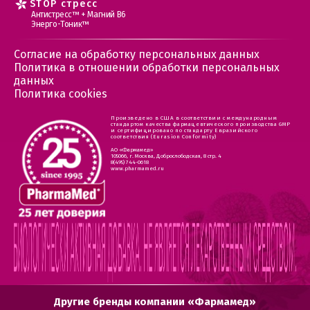
STOP стресс
Антистресс™ + Магний В6
Энерго-Тоник™
Согласие на обработку персональных данных
Политика в отношении обработки персональных
данных
Политика cookies
Произведено в США в соответствии с международным
стандартом качества фармацевтического производства GMP
и сертифицировано по стандарту Евразийского
соответствия (Eurasion Conformity)
АО «Фармамед»
105066, г. Москва, Доброслободская, 8 стр. 4
8(495) 744-0618
www.pharmamed.ru
Другие бренды компании «Фармамед»