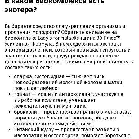
В каком биокомплексе есть
энотера?
Выбираете средство для укрепления организма и
продления молодости? Обратите внимание на
биокомплекс Lady’s formula Женщина 30 Плюс™
Усиленная Формула. В нем содержится экстракт
энотеры двулетней, который повышает упругость и
эластичность кожи, предупреждает появление
целлюлита и растяжек. Помимо вечерней примулы в
составе также есть:
спаржа кистевидная — снижает риск
новообразований молочной железы и матки,
повышает либидо;
гранат — мощный антиоксидант, участвует в
выработке коллагена, уменьшает
нежелательную пигментацию;
брокколи — предупреждает раннюю менопаузу,
нормализует баланс эстрогенов, обладает
антиканцерогенным действием;
китайский кудзу — препятствует развитию
мастопатии и остеопороза, помогает бороться с