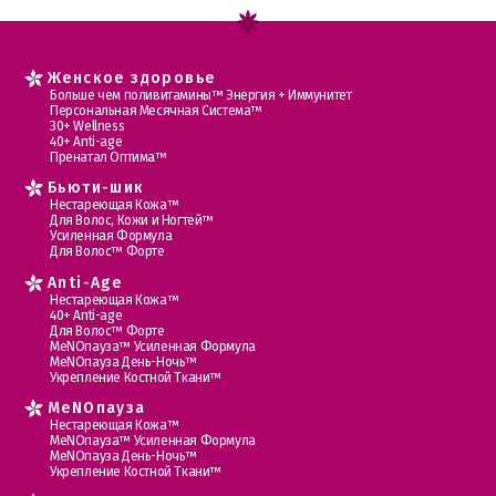
Женское здоровье
Больше чем поливитамины™ Энергия + Иммунитет
Персональная Месячная Система™
30+ Wellness
40+ Anti-age
Пренатал Оптима™
Бьюти-шик
Нестареющая Кожа™
Для Волос, Кожи и Ногтей™
Усиленная Формула
Для Волос™ Форте
Anti-Age
Нестареющая Кожа™
40+ Anti-age
Для Волос™ Форте
МеNOпауза™ Усиленная Формула
МеNOпауза День-Ночь™
Укрепление Костной Ткани™
MеNOпауза
Нестареющая Кожа™
МеNOпауза™ Усиленная Формула
МеNOпауза День-Ночь™
Укрепление Костной Ткани™