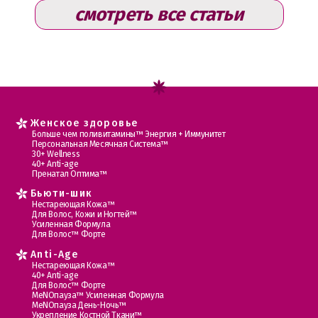
смотреть все статьи
Женское здоровье
Больше чем поливитамины™ Энергия + Иммунитет
Персональная Месячная Система™
30+ Wellness
40+ Anti-age
Пренатал Оптима™
Бьюти-шик
Нестареющая Кожа™
Для Волос, Кожи и Ногтей™
Усиленная Формула
Для Волос™ Форте
Anti-Age
Нестареющая Кожа™
40+ Anti-age
Для Волос™ Форте
МеNOпауза™ Усиленная Формула
МеNOпауза День-Ночь™
Укрепление Костной Ткани™