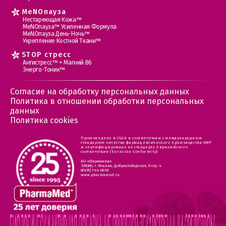
MеNOпауза
Нестареющая Кожа™
МеNOпауза™ Усиленная Формула
МеNOпауза День-Ночь™
Укрепление Костной Ткани™
STOP стресс
Антистресс™ + Магний В6
Энерго-Тоник™
Согласие на обработку персональных данных
Политика в отношении обработки персональных
данных
Политика cookies
Произведено в США в соответствии с международным
стандартом качества фармацевтического производства GMP
и сертифицировано по стандарту Евразийского
соответствия (Eurasion Conformity)
АО «Фармамед»
105066, г. Москва, Доброслободская, 8 стр. 4
8(495) 744-0618
www.pharmamed.ru