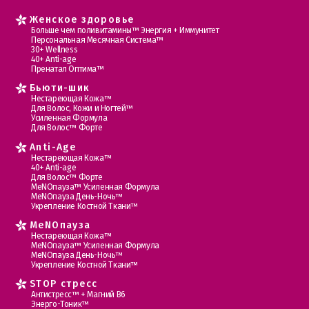
Женское здоровье
Больше чем поливитамины™ Энергия + Иммунитет
Персональная Месячная Система™
30+ Wellness
40+ Anti-age
Пренатал Оптима™
Бьюти-шик
Нестареющая Кожа™
Для Волос, Кожи и Ногтей™
Усиленная Формула
Для Волос™ Форте
Anti-Age
Нестареющая Кожа™
40+ Anti-age
Для Волос™ Форте
МеNOпауза™ Усиленная Формула
МеNOпауза День-Ночь™
Укрепление Костной Ткани™
MеNOпауза
Нестареющая Кожа™
МеNOпауза™ Усиленная Формула
МеNOпауза День-Ночь™
Укрепление Костной Ткани™
STOP стресс
Антистресс™ + Магний В6
Энерго-Тоник™