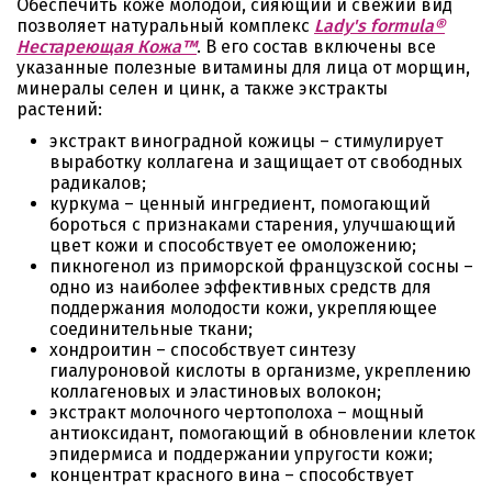
Обеспечить коже молодой, сияющий и свежий вид
позволяет натуральный комплекс
Lady's formula®
Нестареющая Кожа™
. В его состав включены все
указанные полезные витамины для лица от морщин,
минералы селен и цинк, а также экстракты
растений:
экстракт виноградной кожицы – стимулирует
выработку коллагена и защищает от свободных
радикалов;
куркума – ценный ингредиент, помогающий
бороться с признаками старения, улучшающий
цвет кожи и способствует ее омоложению;
пикногенол из приморской французской сосны –
одно из наиболее эффективных средств для
поддержания молодости кожи, укрепляющее
соединительные ткани;
хондроитин – способствует синтезу
гиалуроновой кислоты в организме, укреплению
коллагеновых и эластиновых волокон;
экстракт молочного чертополоха – мощный
антиоксидант, помогающий в обновлении клеток
эпидермиса и поддержании упругости кожи;
концентрат красного вина – способствует