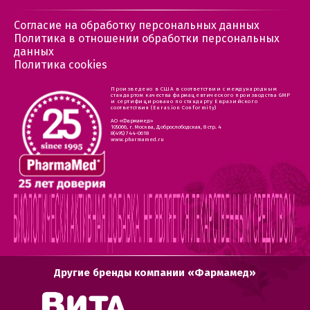
Согласие на обработку персональных данных
Политика в отношении обработки персональных
данных
Политика cookies
Произведено в США в соответствии с международным
стандартом качества фармацевтического производства GMP
и сертифицировано по стандарту Евразийского
соответствия (Eurasion Conformity)
АО «Фармамед»
105066, г. Москва, Доброслободская, 8 стр. 4
8(495) 744-0618
www.pharmamed.ru
Другие бренды компании «Фармамед»