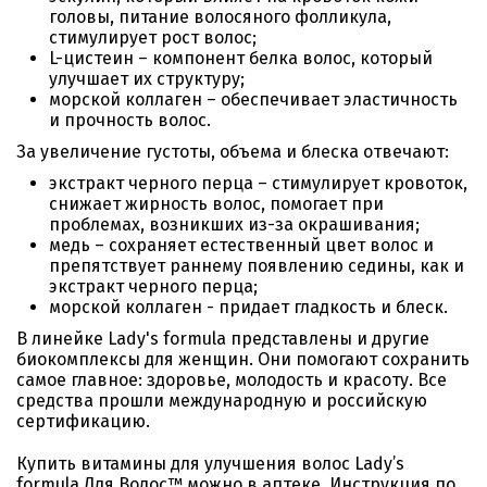
головы, питание волосяного фолликула,
стимулирует рост волос;
L-цистеин – компонент белка волос, который
улучшает их структуру;
морской коллаген – обеспечивает эластичность
и прочность волос.
За увеличение густоты, объема и блеска отвечают:
экстракт черного перца – стимулирует кровоток,
снижает жирность волос, помогает при
проблемах, возникших из-за окрашивания;
медь – сохраняет естественный цвет волос и
препятствует раннему появлению седины, как и
экстракт черного перца;
морской коллаген - придает гладкость и блеск.
В линейке Lady's formula представлены и другие
биокомплексы для женщин. Они помогают сохранить
самое главное: здоровье, молодость и красоту. Все
средства прошли международную и российскую
сертификацию.
Купить витамины для улучшения волос Lady’s
formula Для Волос™ можно в аптеке. Инструкция по