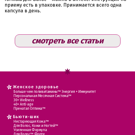
приему есть в упаковке. Принимается всего одна
капсула в день.
смотреть все статьи
Женское здоровье
Больше чем поливитамины™ Энергия + Иммунитет
Персональная Месячная Система™
30+ Wellness
40+ Anti-age
Пренатал Оптима™
Бьюти-шик
Нестареющая Кожа™
Для Волос, Кожи и Ногтей™
Усиленная Формула
Для Волос™ Форте