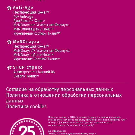
Anti-Age
Нестареющая Кожа™
40+ Anti-age
Для Волос™ Форте
МеNOпауза™ Усиленная Формула
МеNOпауза День-Ночь™
Укрепление Костной Ткани™
MеNOпауза
Нестареющая Кожа™
МеNOпауза™ Усиленная Формула
МеNOпауза День-Ночь™
Укрепление Костной Ткани™
STOP стресс
Антистресс™ + Магний В6
Энерго-Тоник™
Согласие на обработку персональных данных
Политика в отношении обработки персональных
данных
Политика cookies
Произведено в США в соответствии с международным
стандартом качества фармацевтического производства GMP
и сертифицировано по стандарту Евразийского
соответствия (Eurasion Conformity)
АО «Фармамед»
105066, г. Москва, Доброслободская, 8 стр. 4