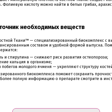
. Фолиевую кислоту можно найти в белых грибах, арахис
точник необходимых веществ
Костной Ткани™
— специализированный биокомплекс с ви
лансированным составом и удобной формой выпуска. По
держатся:
ль и спирулина — снижают риск развития остеопороза;
ение кальция в организме;
и побегов молодого ячменя — укрепляют структуру костей
зированного биокомплекса поможет сохранить прочност
 Более полную информацию о препарате смотрите в инс