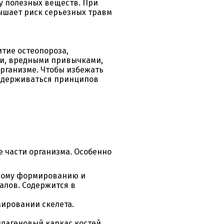
у полезных веществ. При
ышает риск серьезных травм
тие остеопороза,
ни, вредными привычками,
рганизме. Чтобы избежать
ридерживаться принципов
е части организма. Особенно
ьному формированию и
алов. Содержится в
мировании скелета.
лагеновый каркас костей.