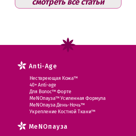
смотреть все статьи
Anti-Age
Нестареющая Кожа™
40+ Anti-age
Для Волос™ Форте
МеNOпауза™ Усиленная Формула
МеNOпауза День-Ночь™
Укрепление Костной Ткани™
MеNOпауза