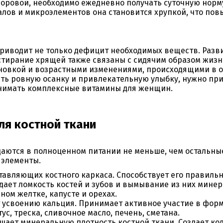
доровой, необходимо ежедневно получать суточную норм
лов и микроэлементов она становится хрупкой, что пов
риводит не только дефицит необходимых веществ. Разви
 стирание хрящей также связаны с сидячим образом жиз
ановкой и возрастными изменениями, происходящими в о
ть ровную осанку и привлекательную улыбку, нужно п
нимать комплексные витамины для женщин.
ля костной ткани
даются в полноценном питании не меньше, чем остальны
 элементы.
оставляющих костного каркаса. Способствует его правил
ает ломкость костей и зубов и вымывание из них минер
ном желтке, капусте и орехах.
 усвоению кальция. Принимает активное участие в фор
ус, треска, сливочное масло, печень, сметана.
шает минеральную плотность костной ткани. Создает кол