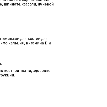
е, шпинате, фасоли, ячневой
таминами для костей для
мимо кальция, витамина
D
и
.
ь костной ткани, здоровье
трукции.