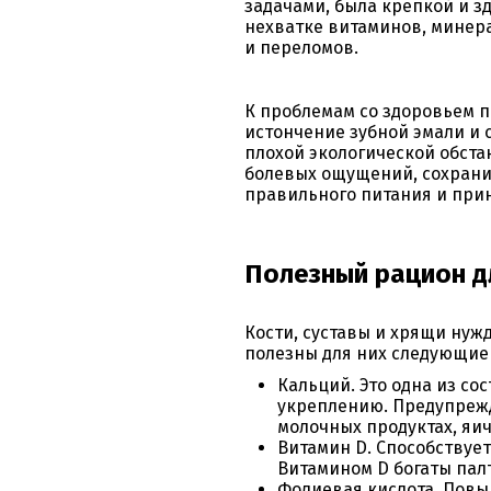
задачами, была крепкой и з
нехватке витаминов, минера
и переломов.
К проблемам со здоровьем п
истончение зубной эмали и
плохой экологической обст
болевых ощущений, сохрани
правильного питания и при
Полезный рацион д
Кости, суставы и хрящи нуж
полезны для них следующие
Кальций. Это одна из с
укреплению. Предупрежд
молочных продуктах, яич
Витамин
D.
Способствует
Витамином
D
богаты палт
Фолиевая кислота. Повы