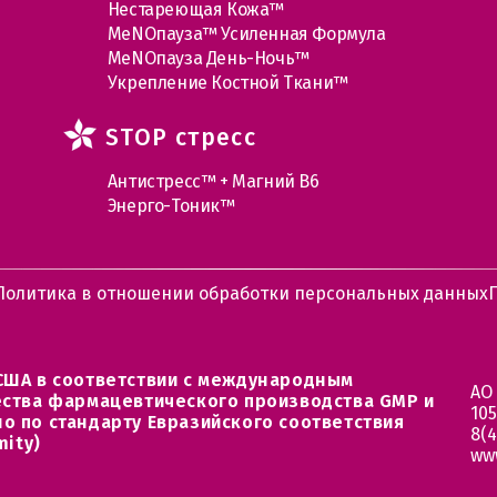
Нестареющая Кожа™
МеNOпауза™ Усиленная Формула
МеNOпауза День-Ночь™
Укрепление Костной Ткани™
STOP стресс
Антистресс™ + Магний В6
Энерго-Тоник™
Политика в отношении обработки персональных данных
США в соответствии с международным
АО
ества фармацевтического производства GMP и
105
о по стандарту Евразийского соответствия
8(4
mity)
ww