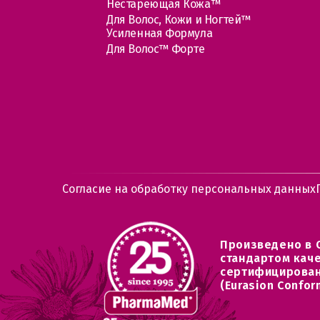
Нестареющая Кожа™
Для Волос, Кожи и Ногтей™
Усиленная Формула
Для Волос™ Форте
Согласие на обработку персональных данных
Произведено в 
стандартом кач
сертифицирован
(Eurasion Confor