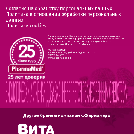
Согласие на обработку персональных данных
Политика в отношении обработки персональных
данных
Политика cookies
Произведено в США в соответствии с международным
стандартом качества фармацевтического производства GMP
и сертифицировано по стандарту Евразийского
соответствия (Eurasion Conformity)
АО «Фармамед»
105066, г. Москва, Доброслободская, 8 стр. 4
8(495) 744-0618
www.pharmamed.ru
Другие бренды компании «Фармамед»