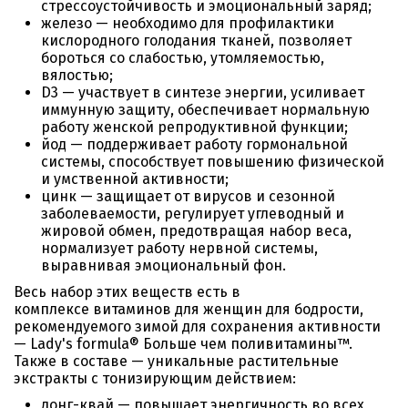
стрессоустойчивость и эмоциональный заряд;
железо — необходимо для профилактики
кислородного голодания тканей, позволяет
бороться со слабостью, утомляемостью,
вялостью;
D3 — участвует в синтезе энергии, усиливает
иммунную защиту, обеспечивает нормальную
работу женской репродуктивной функции;
йод — поддерживает работу гормональной
системы, способствует повышению физической
и умственной активности;
цинк — защищает от вирусов и сезонной
заболеваемости, регулирует углеводный и
жировой обмен, предотвращая набор веса,
нормализует работу нервной системы,
выравнивая эмоциональный фон.
Весь набор этих веществ есть в
комплексе витаминов для женщин для бодрости,
рекомендуемого зимой для сохранения активности
— Lady's formula® Больше чем поливитамины™.
Также в составе — уникальные растительные
экстракты с тонизирующим действием:
донг-квай — повышает энергичность во всех