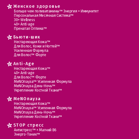
Женское здоровье
Больше чем поливитамины™ Энергия + Иммунитет
Персональная Месячная Система™
30+ Wellness
40+ Anti-age
Пренатал Оптима™
Бьюти-шик
Нестареющая Кожа™
Для Волос, Кожи и Ногтей™
Усиленная Формула
Для Волос™ Форте
Anti-Age
Нестареющая Кожа™
40+ Anti-age
Для Волос™ Форте
МеNOпауза™ Усиленная Формула
МеNOпауза День-Ночь™
Укрепление Костной Ткани™
MеNOпауза
Нестареющая Кожа™
МеNOпауза™ Усиленная Формула
МеNOпауза День-Ночь™
Укрепление Костной Ткани™
STOP стресс
Антистресс™ + Магний В6
Энерго-Тоник™