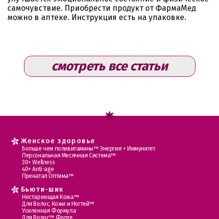
самочувствие. Приобрести продукт от ФармаМед
можно в аптеке. Инструкция есть на упаковке.
смотреть все статьи
Женское здоровье
Больше чем поливитамины™ Энергия + Иммунитет
Персональная Месячная Система™
30+ Wellness
40+ Anti-age
Пренатал Оптима™
Бьюти-шик
Нестареющая Кожа™
Для Волос, Кожи и Ногтей™
Усиленная Формула
Для Волос™ Форте