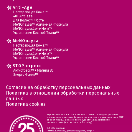
Anti-Age
Нестареющая Кожа™
40+ Anti-age
Для Волос™ Форте
МеNOпауза™ Усиленная Формула
МеNOпауза День-Ночь™
Укрепление Костной Ткани™
MеNOпауза
Нестареющая Кожа™
МеNOпауза™ Усиленная Формула
МеNOпауза День-Ночь™
Укрепление Костной Ткани™
STOP стресс
Антистресс™ + Магний В6
Энерго-Тоник™
Согласие на обработку персональных данных
Политика в отношении обработки персональных
данных
Политика cookies
Произведено в США в соответствии с международным
стандартом качества фармацевтического производства GMP
и сертифицировано по стандарту Евразийского
соответствия (Eurasion Conformity)
АО «Фармамед»
105066, г. Москва, Доброслободская, 8 стр. 4