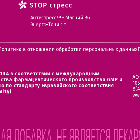
STOP стресс
Антистресс™ + Магний В6
Энерго-Тоник™
Политика в отношении обработки персональных данных
США в соответствии с международным
АО
ества фармацевтического производства GMP и
105
о по стандарту Евразийского соответствия
8(4
mity)
ww