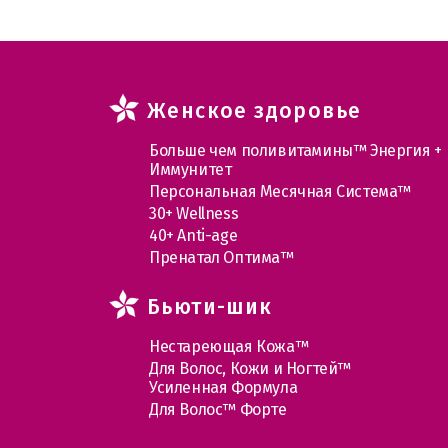
Женское здоровье
Больше чем поливитамины™ Энергия +
Иммунитет
Персональная Месячная Система™
30+ Wellness
40+ Anti-age
Пренатал Оптима™
Бьюти-шик
Нестареющая Кожа™
Для Волос, Кожи и Ногтей™
Усиленная Формула
Для Волос™ Форте