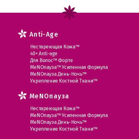
Anti-Age
Нестареющая Кожа™
40+ Anti-age
Для Волос™ Форте
МеNOпауза™ Усиленная Формула
МеNOпауза День-Ночь™
Укрепление Костной Ткани™
MеNOпауза
Нестареющая Кожа™
МеNOпауза™ Усиленная Формула
МеNOпауза День-Ночь™
Укрепление Костной Ткани™