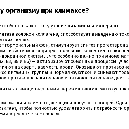
у организму при климаксе?
е особенно важны следующие витамины и минералы.
интезе волокон коллагена, способствует выведению ток
ягких тканях.
т гормональный фон, стимулирует синтез прогестерона 
м свойством и защищает полезные вещества от окислен
докринной системы, что особенно важно при миоме мат
В2, В3, В5 и В6) — активизируют обменные процессы, уча
влияют на свертываемость крови. Оказывают противоан
ксе витамины группы В нормализуют сон и снимают трев
ое противовоспалительное и антиокислительное действ
виться с эмоциональными переживаниями, мягко успока
ме матки и климаксе, женщина получает с пищей. Однак
хватает, чтобы полностью удовлетворить потребности о
о-минеральные комплексы.