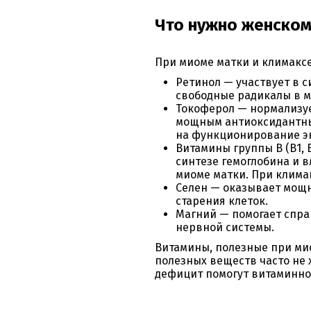
Что нужно женском
При миоме матки и климакс
Ретинол — участвует в с
свободные радикалы в м
Токоферол — нормализуе
мощным антиоксидантны
на функционирование эн
Витамины группы В (В1, 
синтезе гемоглобина и 
миоме матки. При клима
Селен — оказывает мощн
старения клеток.
Магний — помогает спра
нервной системы.
Витамины, полезные при мио
полезных веществ часто не 
дефицит помогут витаминн