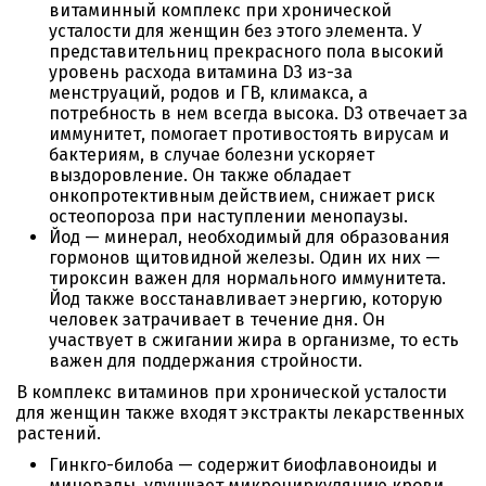
витаминный комплекс при хронической
усталости для женщин без этого элемента. У
представительниц прекрасного пола высокий
уровень расхода витамина D3 из-за
менструаций, родов и ГВ, климакса, а
потребность в нем всегда высока. D3 отвечает за
иммунитет, помогает противостоять вирусам и
бактериям, в случае болезни ускоряет
выздоровление. Он также обладает
онкопротективным действием, снижает риск
остеопороза при наступлении менопаузы.
Йод — минерал, необходимый для образования
гормонов щитовидной железы. Один их них —
тироксин важен для нормального иммунитета.
Йод также восстанавливает энергию, которую
человек затрачивает в течение дня. Он
участвует в сжигании жира в организме, то есть
важен для поддержания стройности.
В комплекс витаминов при хронической усталости
для женщин также входят экстракты лекарственных
растений.
Гинкго-билоба — содержит биофлавоноиды и
минералы, улучшает микроциркуляцию крови,