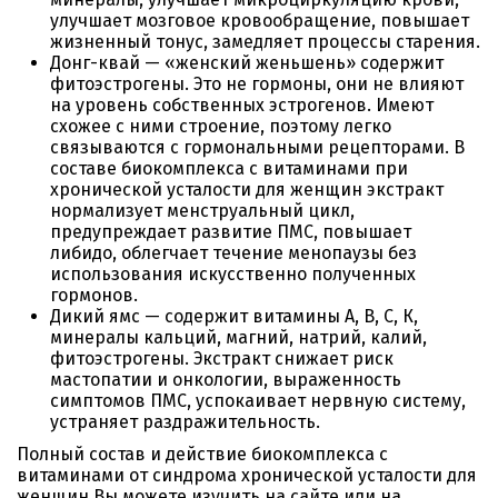
улучшает мозговое кровообращение, повышает
жизненный тонус, замедляет процессы старения.
Донг-квай — «женский женьшень» содержит
фитоэстрогены. Это не гормоны, они не влияют
на уровень собственных эстрогенов. Имеют
схожее с ними строение, поэтому легко
связываются с гормональными рецепторами. В
составе биокомплекса с витаминами при
хронической усталости для женщин экстракт
нормализует менструальный цикл,
предупреждает развитие ПМС, повышает
либидо, облегчает течение менопаузы без
использования искусственно полученных
гормонов.
Дикий ямс — содержит витамины A, B, C, К,
минералы кальций, магний, натрий, калий,
фитоэстрогены. Экстракт снижает риск
мастопатии и онкологии, выраженность
симптомов ПМС, успокаивает нервную систему,
устраняет раздражительность.
Полный состав и действие биокомплекса с
витаминами от синдрома хронической усталости для
женщин Вы можете изучить на сайте или на