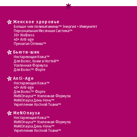
Женское здоровье
Больше чем поливитамины™ Энергия + Иммунитет
Персональная Месячная Система™
30+ Wellness
40+ Anti-age
Пренатал Оптима™
Бьюти-шик
Нестареющая Кожа™
Для Волос, Кожи и Ногтей™
Усиленная Формула
Для Волос™ Форте
Anti-Age
Нестареющая Кожа™
40+ Anti-age
Для Волос™ Форте
МеNOпауза™ Усиленная Формула
МеNOпауза День-Ночь™
Укрепление Костной Ткани™
MеNOпауза
Нестареющая Кожа™
МеNOпауза™ Усиленная Формула
МеNOпауза День-Ночь™
Укрепление Костной Ткани™