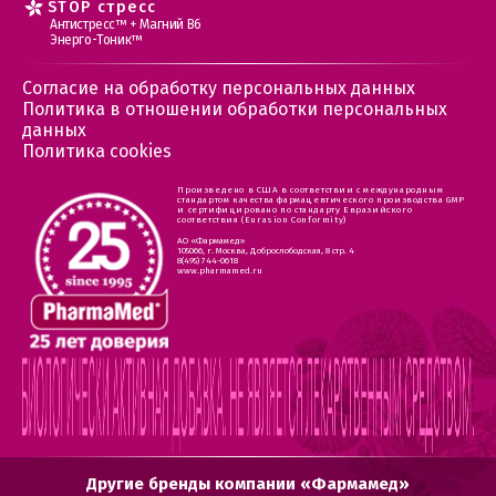
STOP стресс
Антистресс™ + Магний В6
Энерго-Тоник™
Согласие на обработку персональных данных
Политика в отношении обработки персональных
данных
Политика cookies
Произведено в США в соответствии с международным
стандартом качества фармацевтического производства GMP
и сертифицировано по стандарту Евразийского
соответствия (Eurasion Conformity)
АО «Фармамед»
105066, г. Москва, Доброслободская, 8 стр. 4
8(495) 744-0618
www.pharmamed.ru
Другие бренды компании «Фармамед»