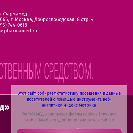
 «Фармамед»
066, г. Москва, Доброслободская, 8 стр. 4
95) 744-0618
w.pharmamed.ru
Этот сайт собирает статистику посещения и данные
посетителей с помощью инструмента веб-
ед»
аналитики Яндекс.Метрика
.
ФАРМАМЕД использует файлы cookies («куки»),
чтобы Вам было удобно пользоваться сайтом