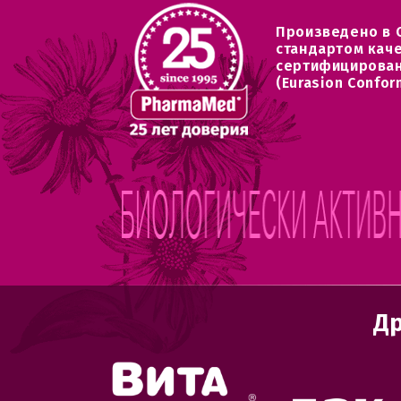
Произведено в 
стандартом кач
сертифицирован
(Eurasion Confor
Др