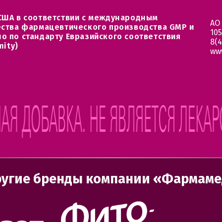
США в соответствии с международным
АО
ества фармацевтического производства GMP и
105
о по стандарту Евразийского соответствия
8(4
mity)
ww
угие бренды компании «Фармам