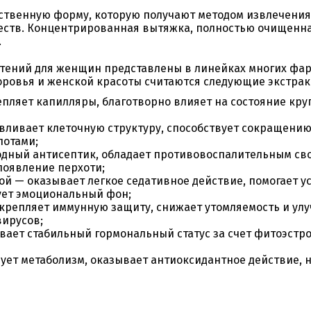
ственную форму, которую получают методом извлечения
ств. Концентрированная вытяжка, полностью очищенная
.
стений для женщин представлены в линейках многих фа
оровья и женской красоты считаются следующие экстрак
пляет капилляры, благотворно влияет на состояние кру
авливает клеточную структуру, способствует сокращени
лотами;
дный антисептик, обладает противовоспалительным сво
появление перхоти;
й — оказывает легкое седативное действие, помогает ус
ует эмоциональный фон;
крепляет иммунную защиту, снижает утомляемость и улу
ирусов;
вает стабильный гормональный статус за счет фитоэстр
рует метаболизм, оказывает антиоксидантное действие,