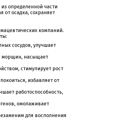
 из определенной части
 от осадка, сохраняет
рмацевтических компаний.
ты:
пных сосудов, улучшает
ю морщин, насыщает
йством, стимулирует рост
покоиться, избавляет от
чшает работоспособность,
огенов, омолаживает
 незаменим для восполнения