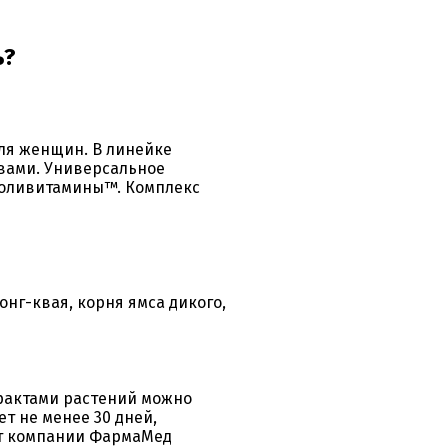
ь?
ля женщин. В линейке
вами. Универсальное
 поливитамины™. Комплекс
онг-квая, корня ямса дикого,
рактами растений можно
т не менее 30 дней,
от компании ФармаМед