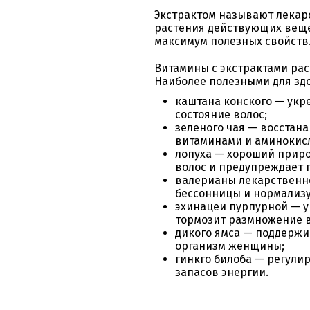
Экстрактом называют лекар
растения действующих веще
максимум полезных свойств
Витамины с экстрактами ра
Наиболее полезными для зд
каштана конского — укре
состояние волос;
зеленого чая — восстан
витаминами и аминокис
лопуха — хороший приро
волос и предупреждает 
валерианы лекарственно
бессонницы и нормализ
эхинацеи пурпурной — у
тормозит размножение в
дикого ямса — поддержи
организм женщины;
гинкго билоба — регули
запасов энергии.