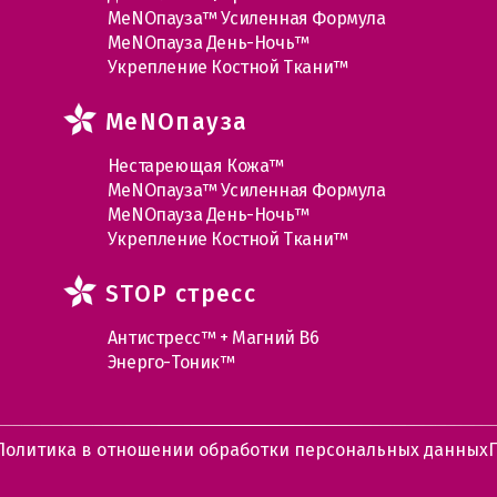
МеNOпауза™ Усиленная Формула
МеNOпауза День-Ночь™
Укрепление Костной Ткани™
MеNOпауза
Нестареющая Кожа™
МеNOпауза™ Усиленная Формула
МеNOпауза День-Ночь™
Укрепление Костной Ткани™
STOP стресс
Антистресс™ + Магний В6
Энерго-Тоник™
Политика в отношении обработки персональных данных