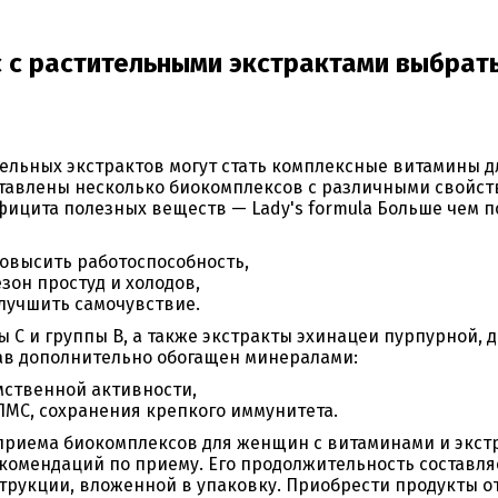
 с растительными экстрактами выбрат
ельных экстрактов могут стать комплексные витамины д
авлены несколько биокомплексов с различными свойст
фицита полезных веществ — Lady's formula Больше чем
повысить работоспособность,
зон простуд и холодов,
улучшить самочувствие.
ы С и группы В, а также экстракты эхинацеи пурпурной, д
тав дополнительно обогащен минералами:
мственной активности,
ПМС, сохранения крепкого иммунитета.
приема биокомплексов для женщин с витаминами и экст
омендаций по приему. Его продолжительность составляе
трукции, вложенной в упаковку. Приобрести продукты 