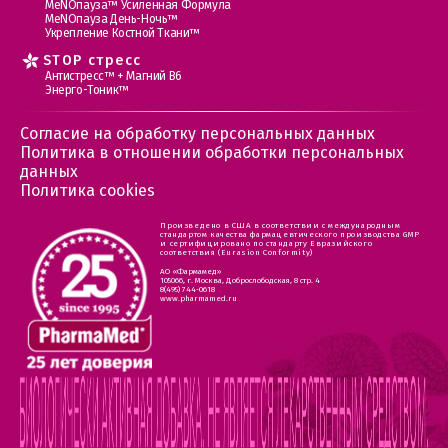
МеNOпауза™ Усиленная Формула
МеNOпауза День-Ночь™
Укрепление Костной Ткани™
STOP стресс
Антистресс™ + Магний В6
Энерго-Тоник™
Согласие на обработку персональных данных
Политика в отношении обработки персональных
данных
Политика cookies
Произведено в США в соответствии с международным
стандартом качества фармацевтического производства GMP
и сертифицировано по стандарту Евразийского
соответствия (Eurasion Conformity)
АО «Фармамед»
105066, г. Москва, Доброслободская, 8 стр. 4
8(495) 744-0618
www.pharmamed.ru