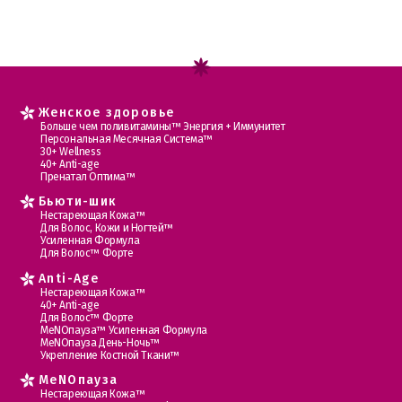
Женское здоровье
Больше чем поливитамины™ Энергия + Иммунитет
Персональная Месячная Система™
30+ Wellness
40+ Anti-age
Пренатал Оптима™
Бьюти-шик
Нестареющая Кожа™
Для Волос, Кожи и Ногтей™
Усиленная Формула
Для Волос™ Форте
Anti-Age
Нестареющая Кожа™
40+ Anti-age
Для Волос™ Форте
МеNOпауза™ Усиленная Формула
МеNOпауза День-Ночь™
Укрепление Костной Ткани™
MеNOпауза
Нестареющая Кожа™