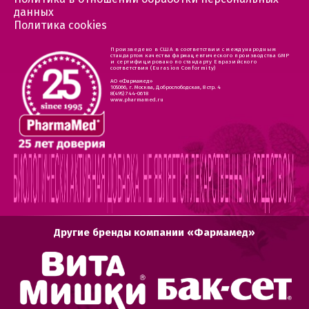
данных
Политика cookies
Произведено в США в соответствии с международным
стандартом качества фармацевтического производства GMP
и сертифицировано по стандарту Евразийского
соответствия (Eurasion Conformity)
АО «Фармамед»
105066, г. Москва, Доброслободская, 8 стр. 4
8(495) 744-0618
www.pharmamed.ru
Другие бренды компании «Фармамед»