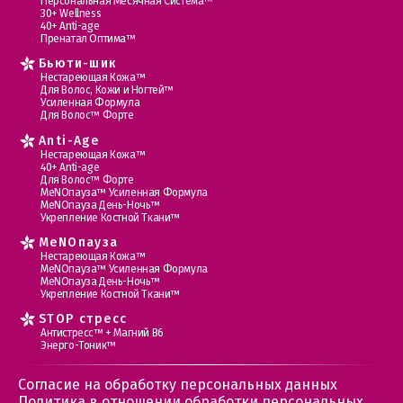
Персональная Месячная Система™
30+ Wellness
40+ Anti-age
Пренатал Оптима™
Бьюти-шик
Нестареющая Кожа™
Для Волос, Кожи и Ногтей™
Усиленная Формула
Для Волос™ Форте
Anti-Age
Нестареющая Кожа™
40+ Anti-age
Для Волос™ Форте
МеNOпауза™ Усиленная Формула
МеNOпауза День-Ночь™
Укрепление Костной Ткани™
MеNOпауза
Нестареющая Кожа™
МеNOпауза™ Усиленная Формула
МеNOпауза День-Ночь™
Укрепление Костной Ткани™
STOP стресс
Антистресс™ + Магний В6
Энерго-Тоник™
Согласие на обработку персональных данных
Политика в отношении обработки персональных