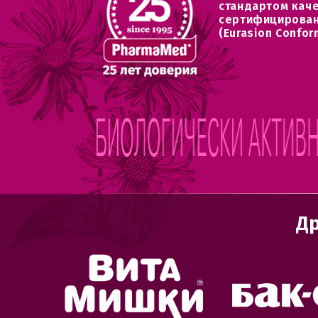
стандартом кач
сертифицирован
(Eurasion Confor
Др