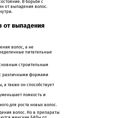
остояние. В борьбе с
н от выпадения волос.
нутри.
в от выпадения
ния волос, а не
пределенные питательные
основным строительным
а с различными формами
, а также он способствует
 уменьшает ломкость и
ого для роста новых волос.
дения волос. Но в препараты
аются женские БАДы от