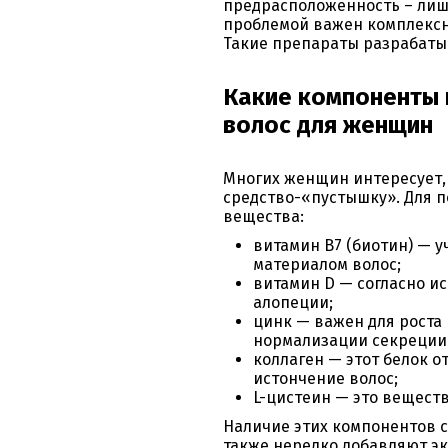
предрасположенность – лишь
проблемой важен комплексн
Такие препараты разрабаты
Какие компоненты 
волос для женщин
Многих женщин интересует,
средство-«пустышку». Для 
вещества:
витамин B7 (биотин) — 
материалом волос;
витамин D — согласно и
алопеции;
цинк — важен для роста 
нормализации секреции 
коллаген — этот белок о
истончение волос;
L-цистеин — это веществ
Наличие этих компонентов с
также нередко добавляют э