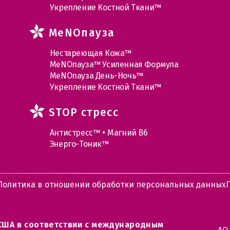
Укрепление Костной Ткани™
MеNOпауза
Нестареющая Кожа™
МеNOпауза™ Усиленная Формула
МеNOпауза День-Ночь™
Укрепление Костной Ткани™
STOP стресс
Антистресс™ + Магний В6
Энерго-Тоник™
Политика в отношении обработки персональных данных
США в соответствии с международным