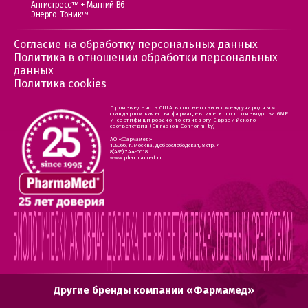
Антистресс™ + Магний В6
Энерго-Тоник™
Согласие на обработку персональных данных
Политика в отношении обработки персональных
данных
Политика cookies
Произведено в США в соответствии с международным
стандартом качества фармацевтического производства GMP
и сертифицировано по стандарту Евразийского
соответствия (Eurasion Conformity)
АО «Фармамед»
105066, г. Москва, Доброслободская, 8 стр. 4
8(495) 744-0618
www.pharmamed.ru
Другие бренды компании «Фармамед»