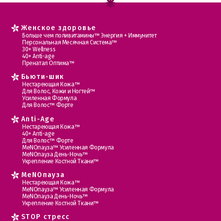
Женское здоровье
Больше чем поливитамины™ Энергия + Иммунитет
Персональная Месячная Система™
30+ Wellness
40+ Anti-age
Пренатал Оптима™
Бьюти-шик
Нестареющая Кожа™
Для Волос, Кожи и Ногтей™
Усиленная Формула
Для Волос™ Форте
Anti-Age
Нестареющая Кожа™
40+ Anti-age
Для Волос™ Форте
МеNOпауза™ Усиленная Формула
МеNOпауза День-Ночь™
Укрепление Костной Ткани™
MеNOпауза
Нестареющая Кожа™
МеNOпауза™ Усиленная Формула
МеNOпауза День-Ночь™
Укрепление Костной Ткани™
STOP стресс