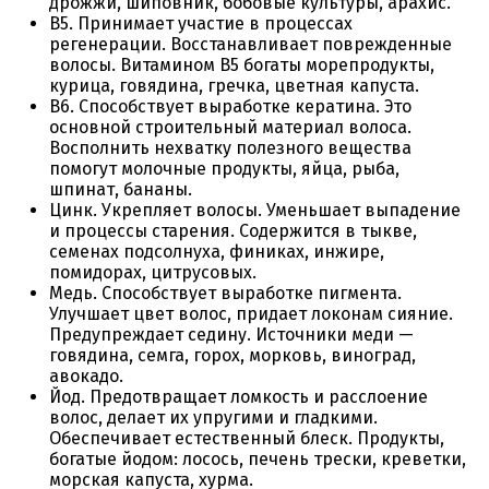
дрожжи, шиповник, бобовые культуры, арахис.
B5.
Принимает участие в процессах
регенерации. Восстанавливает поврежденные
волосы. Витамином
B5
богаты морепродукты,
курица, говядина, гречка, цветная капуста.
B6. Способствует
выработке кератина. Это
основной строительный материал волоса.
Восполнить нехватку полезного вещества
помогут молочные продукты, яйца, рыба,
шпинат, бананы.
Цинк. Укрепляет волосы. Уменьшает выпадение
и процессы старения. Содержится в тыкве,
семенах подсолнуха, финиках, инжире,
помидорах, цитрусовых.
Медь. Способствует выработке пигмента.
Улучшает цвет волос, придает локонам сияние.
Предупреждает седину. Источники меди —
говядина, семга, горох, морковь, виноград,
авокадо.
Йод. Предотвращает ломкость и расслоение
волос, делает их упругими и гладкими.
Обеспечивает естественный блеск. Продукты,
богатые йодом: лосось, печень трески, креветки,
морская капуста, хурма.